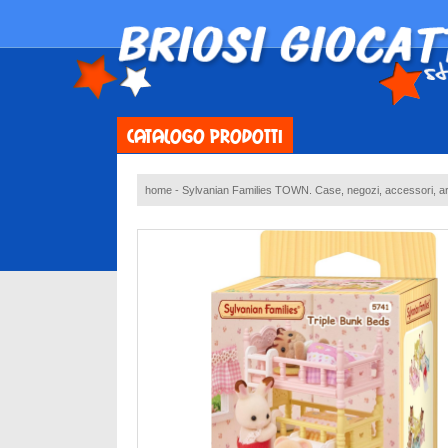
CATALOGO PRODOTTI
home
-
Sylvanian Families TOWN. Case, negozi, accessori, ar