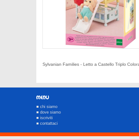
Sylvanian Families - Letto a Castello Triplo Colo
MENU
■ chi siamo
■ dove siamo
■ iscriviti
■ contattaci