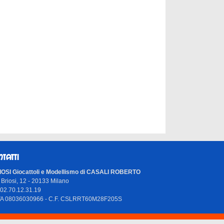
NTATTI
OSI Giocattoli e Modellismo di CASALI ROBERTO
 Briosi, 12 - 20133 Milano
 02.70.12.31.19
IVA 08036030966 - C.F. CSLRRT60M28F205S