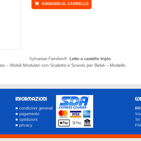
AGGIUNGI AL CARRELLO
Sylvanian Families®.
Letto a castello triplo
.
rato – Mobili Modulari con Scaletta e Scivolo per Bebè – Modello
INFORMAZIONI
CO
■ condizioni generali
BRI
■ pagamento
Via
■ spedizioni
Tel
■ privacy
P.