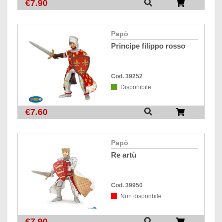
€7.90
papò
principe filippo rosso
Cod. 39252
Disponibile
€7.60
papò
re artù
Cod. 39950
Non disponbile
€7.90