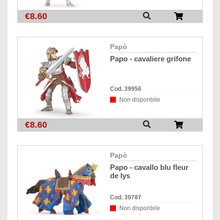
€8.60
papò
papo - cavaliere grifone
Cod. 39956
Non disponbile
€8.60
papò
papo - cavallo blu fleur
de lys
Cod. 39787
Non disponbile