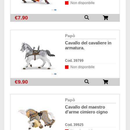
Non disponbile
€7.90
papò
cavallo del cavaliere in
armatura.
Cod. 39799
Non disponbile
€9.90
papò
cavallo del maestro
d'arme cimiero cigno
Cod. 39925