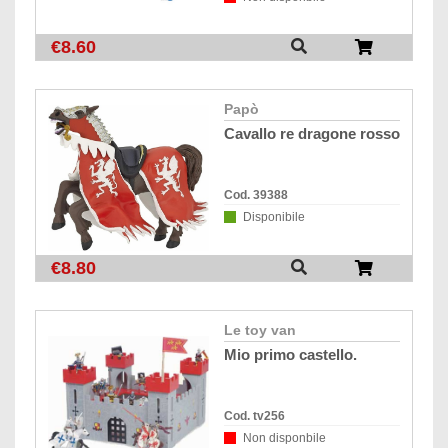
€8.60
papò
cavallo re dragone rosso
Cod. 39388
Disponibile
€8.80
le toy van
mio primo castello.
Cod. tv256
Non disponbile