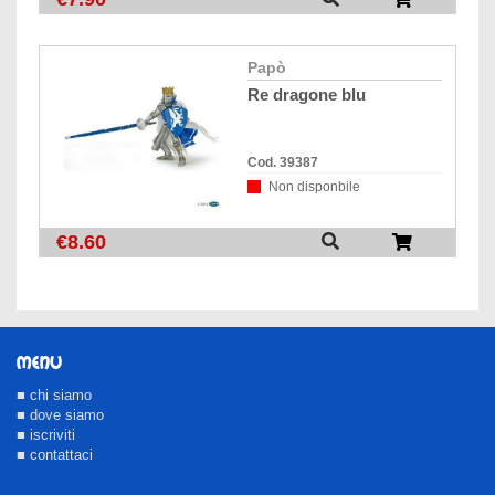
papò
re dragone blu
Cod. 39387
Non disponbile
€8.60
MENU
■ chi siamo
■ dove siamo
■ iscriviti
■ contattaci