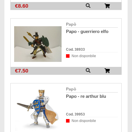
€8.60
papò
papo - guerriero elfo
Cod. 38933
Non disponbile
€7.50
papò
papo - re arthur blu
Cod. 39953
Non disponbile