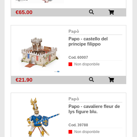
€65.00
papò
papo - castello del
principe filippo
Cod. 60007
Non disponbile
€21.90
papò
papo - cavaliere fleur de
lys figure blu.
Cod. 39788
Non disponbile