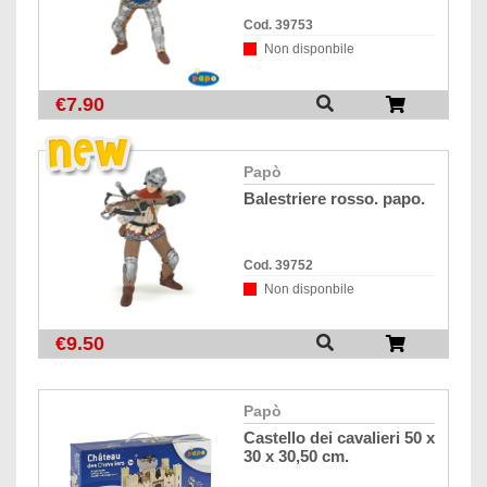
Cod. 39753
Non disponbile
€7.90
papò
balestriere rosso. papo.
Cod. 39752
Non disponbile
€9.50
papò
castello dei cavalieri 50 x
30 x 30,50 cm.