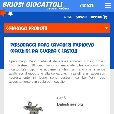
CONTATTI
Login
Iscriviti
Carrello
CATALOGO PRODOTTI
Personaggi Papo Cavalieri medioevo
macchine da guerra e castelli
I personaggi Papo medievali della linea sono alti circa 8 cm.e i
loro destrieri 10 cm. Sono in materiale plastico gommato
indistuttibile, dipinti e riccamente rifiniti a mano che li rende
adatti sia al gioco che alla collezione. I castelli e gli accessori
rigorosamente in legno sono costruiti da Le Van Toys
appositamente e in scala per i cavalieri.
papò
balestriere blu