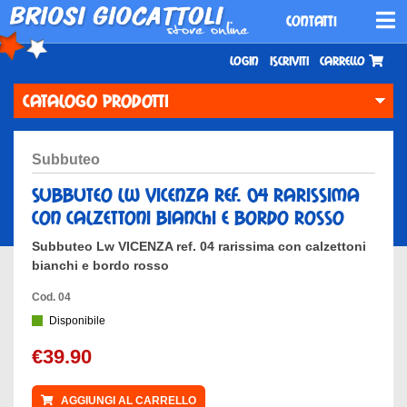
CONTATTI
Login
Iscriviti
Carrello
CATALOGO PRODOTTI
subbuteo
subbuteo lw vicenza ref. 04 rarissima
con calzettoni bianchi e bordo rosso
Subbuteo Lw VICENZA ref. 04 rarissima con calzettoni
bianchi e bordo rosso
Cod. 04
Disponibile
€39.90
AGGIUNGI AL CARRELLO