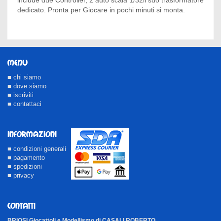
dedicato. Pronta per Giocare in pochi minuti si monta.
MENU
■ chi siamo
■ dove siamo
■ iscriviti
■ contattaci
INFORMAZIONI
■ condizioni generali
■ pagamento
■ spedizioni
■ privacy
CONTATTI
BRIOSI Giocattoli e Modellismo di CASALI ROBERTO