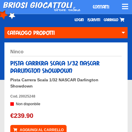
CONTATTI
Login
Iscriviti
Carrello
CATALOGO PRODOTTI
ninco
pista carrera scala 1/32 nascar
darlington showdown
Pista Carrera Scala 1/32 NASCAR Darlington
Showdown
Cod. 20025248
Non disponbile
€239.90
AGGIUNGI AL CARRELLO